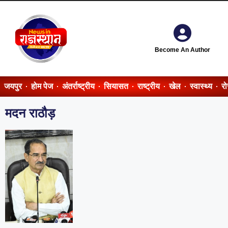
Become An Author
जयपुर
होम पेज
अंतर्राष्ट्रीय
सियासत
राष्ट्रीय
खेल
स्वास्थ्य
र
मदन राठौड़