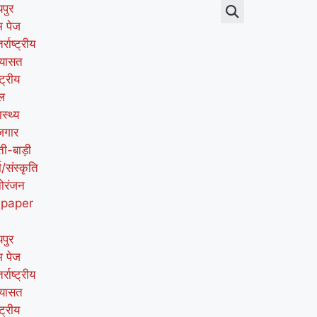
पुर
म पेज
र्राष्ट्रीय
यासत
्ट्रीय
ल
ास्थ्य
जगार
ती-बाड़ी
म/संस्कृति
ोरंजन
-paper
पुर
म पेज
र्राष्ट्रीय
यासत
्ट्रीय