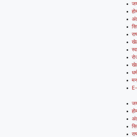
जय
हो
अंत
सि
राष
खे
स्व
रो
खे
धर्
मन
E
जय
हो
अंत
सि
राष