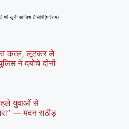
गई थी खूनी साजिश डीसीपी(पश्चिम)
 का कत्ल, लूटकर ले
ुलिस ने दबोचे दोनों
हले युवाओं से
ासरा” — मदन राठौड़