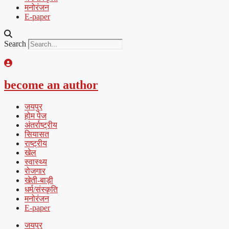
मनोरंजन
E-paper
Search
become an author
जयपुर
होम पेज
अंतर्राष्ट्रीय
सियासत
राष्ट्रीय
खेल
स्वास्थ्य
रोजगार
खेती-बाड़ी
धर्म/संस्कृति
मनोरंजन
E-paper
जयपुर