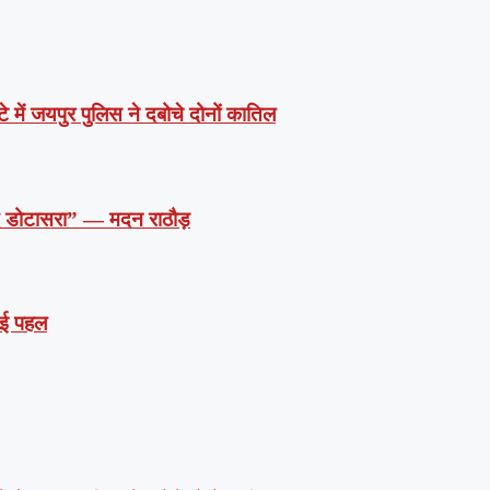
े में जयपुर पुलिस ने दबोचे दोनों कातिल
दें डोटासरा” — मदन राठौड़
 नई पहल