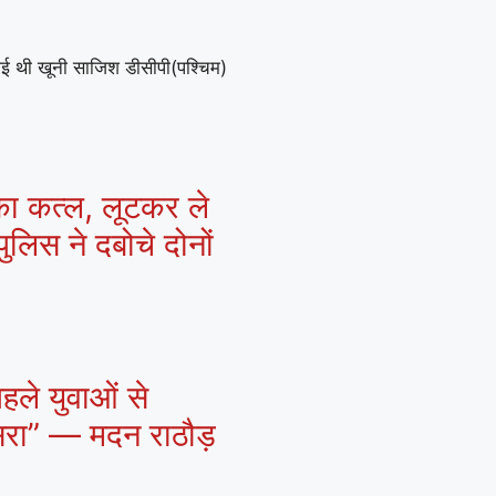
गई थी खूनी साजिश डीसीपी(पश्चिम)
 का कत्ल, लूटकर ले
ुलिस ने दबोचे दोनों
हले युवाओं से
ासरा” — मदन राठौड़