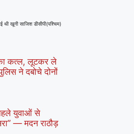
गई थी खूनी साजिश डीसीपी(पश्चिम)
 का कत्ल, लूटकर ले
ुलिस ने दबोचे दोनों
हले युवाओं से
ासरा” — मदन राठौड़