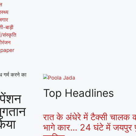
ल
ास्थ्य
जगार
ती-बाड़ी
म/संस्कृति
ोरंजन
-paper
ध गर्म करने का
Top Headlines
पेंशन
भुगतान
रात के अंधेरे में टैक्सी चालक
किया
भागे कार… 24 घंटे में जयपुर प