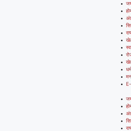
जय
हो
अंत
सि
राष
खे
स्व
रो
खे
धर्
मन
E
जय
हो
अंत
सि
राष