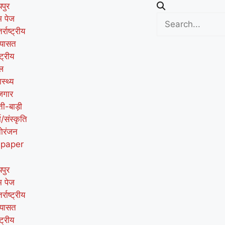
पुर
म पेज
र्राष्ट्रीय
यासत
्ट्रीय
ल
ास्थ्य
जगार
ती-बाड़ी
म/संस्कृति
ोरंजन
-paper
पुर
म पेज
र्राष्ट्रीय
यासत
्ट्रीय