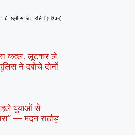
गई थी खूनी साजिश डीसीपी(पश्चिम)
 का कत्ल, लूटकर ले
ुलिस ने दबोचे दोनों
हले युवाओं से
ासरा” — मदन राठौड़