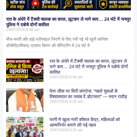
रात के अंधेरे में टैक्सी चालक का कत्ल, लूटकर ले भागे कार… 24 घंटे में जयपुर
पुलिस ने दबोचे दोनों कातिल
24/07/2026
8:48 am
मौज-मस्ती और हाई-प्रोफाइल जिंदगी के लिए रची गई थी खूनी साजिश
डीसीपी(पश्चिम) प्रशांत किरण की मॉनिटरिंग में 24 घंटे में
रात के अंधेरे में टैक्सी चालक का कत्ल, लूटकर ले
भागे कार… 24 घंटे में जयपुर पुलिस ने दबोचे दोनों
कातिल
24/07/2026
8:48 am
पेपर लीक पर घिरी कांग्रेस: “पहले युवाओं से
विश्वासघात का जवाब दें डोटासरा” — मदन राठौड़
24/07/2026
8:39 am
फागी में खुला नारी कौशल केंद्र, महिलाओं को
आत्मनिर्भर बनाने की नई पहल
24/07/2026
8:32 am