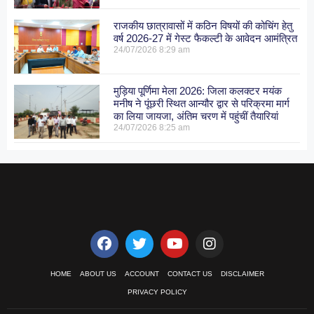
राजकीय छात्रावासों में कठिन विषयों की कोचिंग हेतु
वर्ष 2026-27 में गेस्ट फैकल्टी के आवेदन आमंत्रित
24/07/2026
8:29 am
मुड़िया पूर्णिमा मेला 2026: जिला कलक्टर मयंक
मनीष ने पूंछरी स्थित आन्यौर द्वार से परिक्रमा मार्ग
का लिया जायजा, अंतिम चरण में पहुंचीं तैयारियां
24/07/2026
8:25 am
HOME
ABOUT US
ACCOUNT
CONTACT US
DISCLAIMER
PRIVACY POLICY