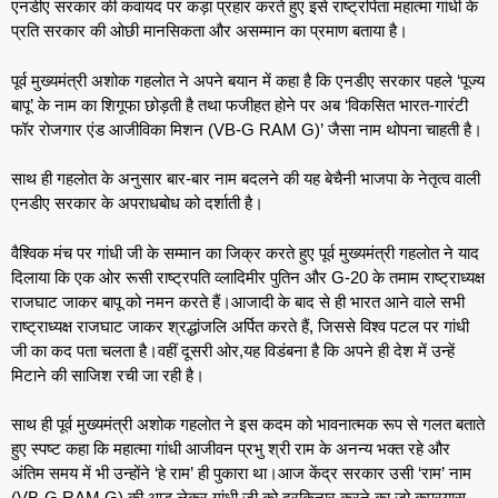
एनडीए सरकार की कवायद पर कड़ा प्रहार करते हुए इसे राष्ट्रपिता महात्मा गांधी के
प्रति सरकार की ओछी मानसिकता और असम्मान का प्रमाण बताया है।
पूर्व मुख्यमंत्री अशोक गहलोत ने अपने बयान में कहा है कि एनडीए सरकार पहले ‘पूज्य
बापू’ के नाम का शिगूफा छोड़ती है तथा फजीहत होने पर अब ‘विकसित भारत-गारंटी
फॉर रोजगार एंड आजीविका मिशन (VB-G RAM G)’ जैसा नाम थोपना चाहती है।
साथ ही गहलोत के अनुसार बार-बार नाम बदलने की यह बेचैनी भाजपा के नेतृत्व वाली
एनडीए सरकार के अपराधबोध को दर्शाती है।
वैश्विक मंच पर गांधी जी के सम्मान का जिक्र करते हुए पूर्व मुख्यमंत्री गहलोत ने याद
दिलाया कि एक ओर रूसी राष्ट्रपति व्लादिमीर पुतिन और G-20 के तमाम राष्ट्राध्यक्ष
राजघाट जाकर बापू को नमन करते हैं।आजादी के बाद से ही भारत आने वाले सभी
राष्ट्राध्यक्ष राजघाट जाकर श्रद्धांजलि अर्पित करते हैं, जिससे विश्व पटल पर गांधी
जी का कद पता चलता है।वहीं दूसरी ओर,यह विडंबना है कि अपने ही देश में उन्हें
मिटाने की साजिश रची जा रही है।
साथ ही पूर्व मुख्यमंत्री अशोक गहलोत ने इस कदम को भावनात्मक रूप से गलत बताते
हुए स्पष्ट कहा कि महात्मा गांधी आजीवन प्रभु श्री राम के अनन्य भक्त रहे और
अंतिम समय में भी उन्होंने ‘हे राम’ ही पुकारा था।आज केंद्र सरकार उसी ‘राम’ नाम
(VB-G RAM G) की आड़ लेकर गांधी जी को दरकिनार करने का जो कुप्रयास