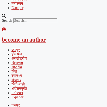
मनोरंजन
E-paper
Search
become an author
जयपुर
होम पेज
अंतर्राष्ट्रीय
सियासत
राष्ट्रीय
खेल
स्वास्थ्य
रोजगार
खेती-बाड़ी
धर्म/संस्कृति
मनोरंजन
E-paper
जयपुर