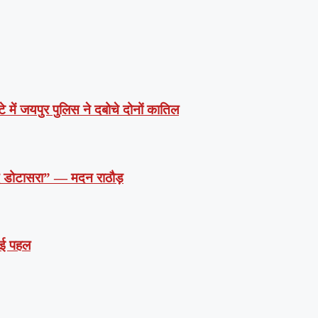
े में जयपुर पुलिस ने दबोचे दोनों कातिल
दें डोटासरा” — मदन राठौड़
 नई पहल