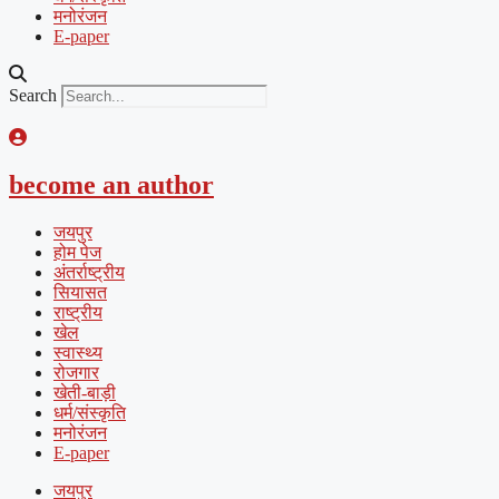
मनोरंजन
E-paper
Search
become an author
जयपुर
होम पेज
अंतर्राष्ट्रीय
सियासत
राष्ट्रीय
खेल
स्वास्थ्य
रोजगार
खेती-बाड़ी
धर्म/संस्कृति
मनोरंजन
E-paper
जयपुर