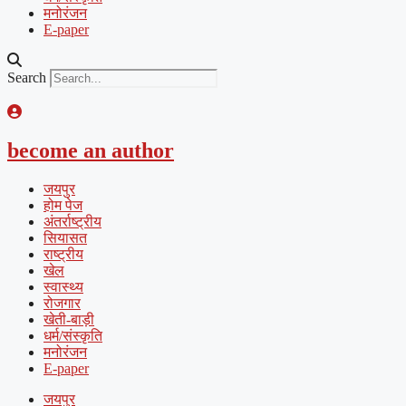
मनोरंजन
E-paper
Search
become an author
जयपुर
होम पेज
अंतर्राष्ट्रीय
सियासत
राष्ट्रीय
खेल
स्वास्थ्य
रोजगार
खेती-बाड़ी
धर्म/संस्कृति
मनोरंजन
E-paper
जयपुर