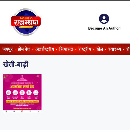
Become An Author
जयपुर
होम पेज
अंतर्राष्ट्रीय
सियासत
राष्ट्रीय
खेल
स्वास्थ्य
र
खेती-बाड़ी