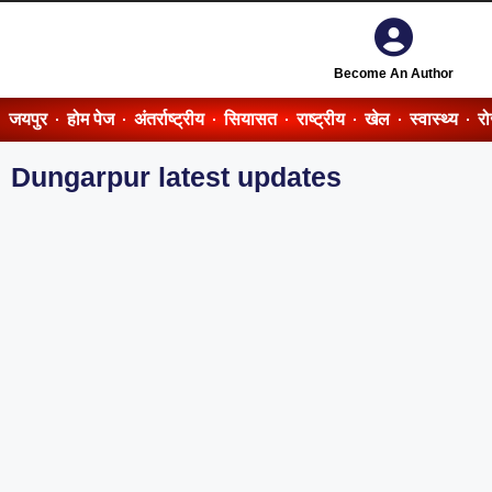
Become An Author
जयपुर
होम पेज
अंतर्राष्ट्रीय
सियासत
राष्ट्रीय
खेल
स्वास्थ्य
र
Dungarpur latest updates