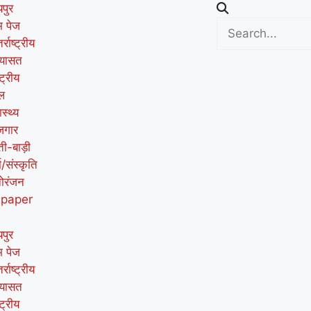
पुर
म पेज
र्राष्ट्रीय
यासत
्ट्रीय
ल
ास्थ्य
जगार
ती-बाड़ी
म/संस्कृति
ोरंजन
-paper
पुर
म पेज
र्राष्ट्रीय
यासत
्ट्रीय