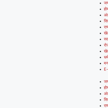
जय
हो
अंत
सि
राष
खे
स्व
रो
खे
धर्
मन
E
जय
हो
अंत
सि
राष