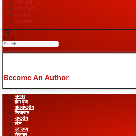
खेती-बाड़ी
धर्म/संस्कृति
मनोरंजन
E-paper
Search
Become An Author
जयपुर
होम पेज
अंतर्राष्ट्रीय
सियासत
राष्ट्रीय
खेल
स्वास्थ्य
रोजगार