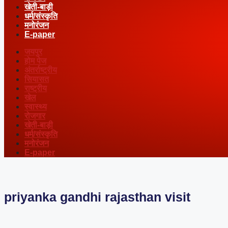
खेती-बाड़ी
धर्म/संस्कृति
मनोरंजन
E-paper
जयपुर
होम पेज
अंतर्राष्ट्रीय
सियासत
राष्ट्रीय
खेल
स्वास्थ्य
रोजगार
खेती-बाड़ी
धर्म/संस्कृति
मनोरंजन
E-paper
priyanka gandhi rajasthan visit