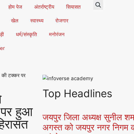
होम पेज
अंतर्राष्ट्रीय
सियासत
खेल
स्वास्थ्य
रोजगार
ड़ी
धर्म/संस्कृति
मनोरंजन
er
क की टक्कर पर
Top Headlines
े
 पर हुआ
जयपुर जिला अध्यक्ष सुनील शर्मा
 हिरासत
अगस्त को जयपुर नगर निगम क