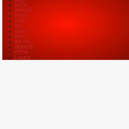
जयपुर
होम पेज
अंतर्राष्ट्रीय
सियासत
राष्ट्रीय
खेल
स्वास्थ्य
रोजगार
खेती-बाड़ी
धर्म/संस्कृति
मनोरंजन
E-paper