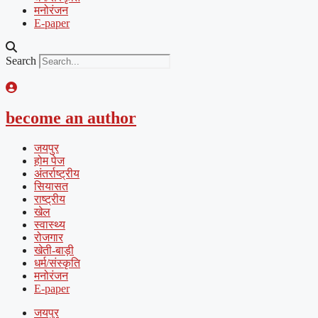
मनोरंजन
E-paper
Search
become an author
जयपुर
होम पेज
अंतर्राष्ट्रीय
सियासत
राष्ट्रीय
खेल
स्वास्थ्य
रोजगार
खेती-बाड़ी
धर्म/संस्कृति
मनोरंजन
E-paper
जयपुर