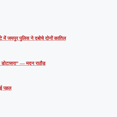
े में जयपुर पुलिस ने दबोचे दोनों कातिल
दें डोटासरा” — मदन राठौड़
 नई पहल