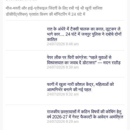
मौज-मस्ती और हाई-प्रोफाइल जिंदगी के लिए रची गई थी खूनी साजिश
डीसीपी(पश्चिम) प्रशांत किरण की मॉनिटरिंग में 24 घंटे में
रात के अंधेरे में टैक्सी चालक का कत्ल, लूटकर ले
भागे कार… 24 घंटे में जयपुर पुलिस ने दबोचे दोनों
कातिल
24/07/2026
8:48 am
पेपर लीक पर घिरी कांग्रेस: “पहले युवाओं से
विश्वासघात का जवाब दें डोटासरा” — मदन राठौड़
24/07/2026
8:39 am
फागी में खुला नारी कौशल केंद्र, महिलाओं को
आत्मनिर्भर बनाने की नई पहल
24/07/2026
8:32 am
राजकीय छात्रावासों में कठिन विषयों की कोचिंग हेतु
वर्ष 2026-27 में गेस्ट फैकल्टी के आवेदन आमंत्रित
24/07/2026
8:29 am