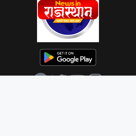
HOME
ABOUT US
ACCOUNT
CONTACT US
DISCLAIMER
PRIVACY POLICY
© 2023 newsinrajasthan.com . All Rights Reserved | Designed by Website
development company –
DM Stack