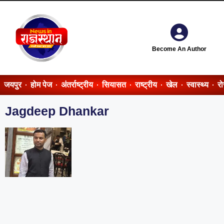
Become An Author
जयपुर
होम पेज
अंतर्राष्ट्रीय
सियासत
राष्ट्रीय
खेल
स्वास्थ्य
र
Jagdeep Dhankar