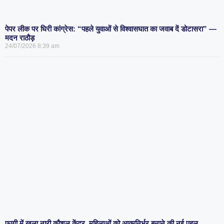
पेपर लीक पर घिरी कांग्रेस: “पहले युवाओं से विश्वासघात का जवाब दें डोटासरा” —
मदन राठौड़
24/07/2026
8:39 am
फागी में खुला नारी कौशल केंद्र, महिलाओं को आत्मनिर्भर बनाने की नई पहल