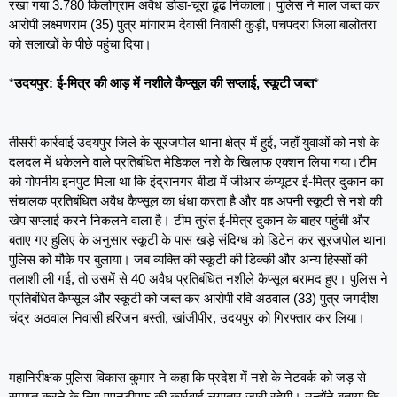
रखा गया 3.780 किलोग्राम अवैध डोडा-चूरा ढूंढ निकाला। पुलिस ने माल जब्त कर
आरोपी लक्ष्मणराम (35) पुत्र मांगाराम देवासी निवासी कुड़ी, पचपदरा जिला बालोतरा
को सलाखों के पीछे पहुंचा दिया।
*
उदयपुर: ई-मित्र की आड़ में नशीले कैप्सूल की सप्लाई, स्कूटी जब्त
*
तीसरी कार्रवाई उदयपुर जिले के सूरजपोल थाना क्षेत्र में हुई, जहाँ युवाओं को नशे के
दलदल में धकेलने वाले प्रतिबंधित मेडिकल नशे के खिलाफ एक्शन लिया गया।टीम
को गोपनीय इनपुट मिला था कि इंद्रानगर बीडा में जीआर कंप्यूटर ई-मित्र दुकान का
संचालक प्रतिबंधित अवैध कैप्सूल का धंधा करता है और वह अपनी स्कूटी से नशे की
खेप सप्लाई करने निकलने वाला है। टीम तुरंत ई-मित्र दुकान के बाहर पहुंची और
बताए गए हुलिए के अनुसार स्कूटी के पास खड़े संदिग्ध को डिटेन कर सूरजपोल थाना
पुलिस को मौके पर बुलाया। जब व्यक्ति की स्कूटी की डिक्की और अन्य हिस्सों की
तलाशी ली गई, तो उसमें से 40 अवैध प्रतिबंधित नशीले कैप्सूल बरामद हुए। पुलिस ने
प्रतिबंधित कैप्सूल और स्कूटी को जब्त कर आरोपी रवि अठवाल (33) पुत्र जगदीश
चंद्र अठवाल निवासी हरिजन बस्ती, खांजीपीर, उदयपुर को गिरफ्तार कर लिया।
महानिरीक्षक पुलिस विकास कुमार ने कहा कि प्रदेश में नशे के नेटवर्क को जड़ से
समाप्त करने के लिए एएनटीएफ की कार्रवाई लगातार जारी रहेगी। उन्होंने बताया कि