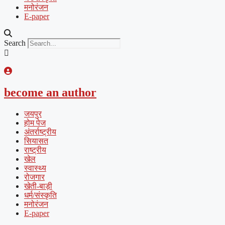
मनोरंजन
E-paper
Search
become an author
जयपुर
होम पेज
अंतर्राष्ट्रीय
सियासत
राष्ट्रीय
खेल
स्वास्थ्य
रोजगार
खेती-बाड़ी
धर्म/संस्कृति
मनोरंजन
E-paper