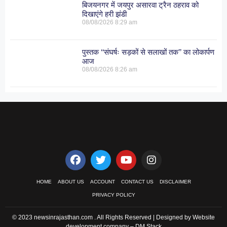
बिजयनगर में जयपुर असारवा ट्रैन ठहराव को
दिखाएंगे हरी झंडी
08/08/2026
8:29 am
पुस्तक ‘‘संघर्षः सड़कों से सलाखों तक’’ का लोकार्पण
आज
08/08/2026
8:26 am
HOME
ABOUT US
ACCOUNT
CONTACT US
DISCLAIMER
PRIVACY POLICY
© 2023 newsinrajasthan.com . All Rights Reserved | Designed by Website
development company –
DM Stack