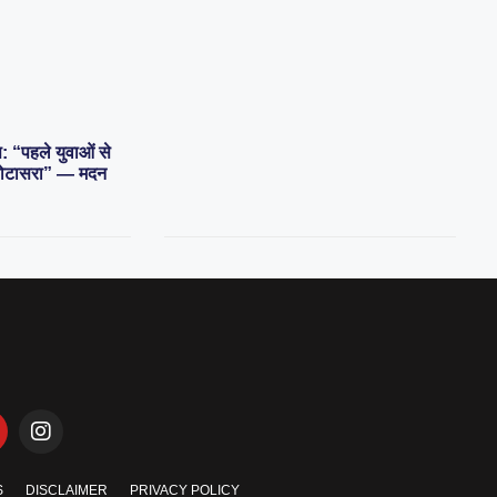
स: “पहले युवाओं से
 डोटासरा” — मदन
S
DISCLAIMER
PRIVACY POLICY