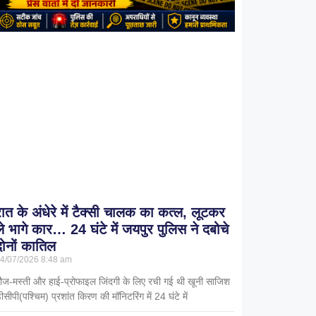
रात के अंधेरे में टैक्सी चालक का कत्ल, लूटकर
ले भागे कार… 24 घंटे में जयपुर पुलिस ने दबोचे
दोनों कातिल
4/07/2026
8:48 am
ौज-मस्ती और हाई-प्रोफाइल जिंदगी के लिए रची गई थी खूनी साजिश
ीसीपी(पश्चिम) प्रशांत किरण की मॉनिटरिंग में 24 घंटे में