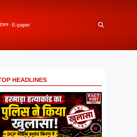
रंजन
E-paper
TOP HEADLINES