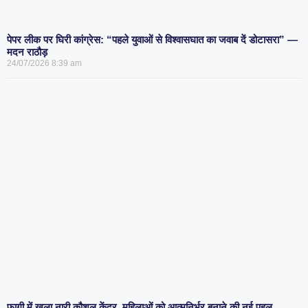
पेपर लीक पर घिरी कांग्रेस: “पहले युवाओं से विश्वासघात का जवाब दें डोटासरा” —
मदन राठौड़
24/07/2026
8:39 am
फागी में खुला नारी कौशल केंद्र, महिलाओं को आत्मनिर्भर बनाने की नई पहल