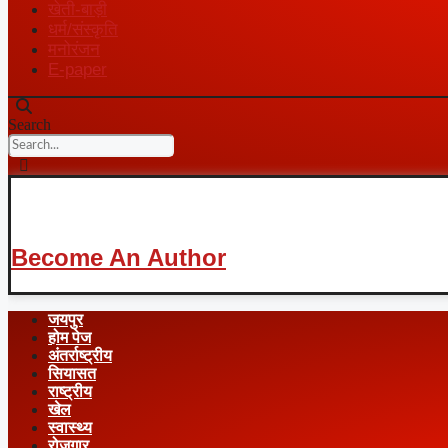
खेती-बाड़ी
धर्म/संस्कृति
मनोरंजन
E-paper
Search
Become An Author
जयपुर
होम पेज
अंतर्राष्ट्रीय
सियासत
राष्ट्रीय
खेल
स्वास्थ्य
रोजगार