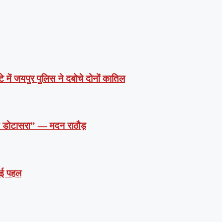
े में जयपुर पुलिस ने दबोचे दोनों कातिल
दें डोटासरा” — मदन राठौड़
 नई पहल