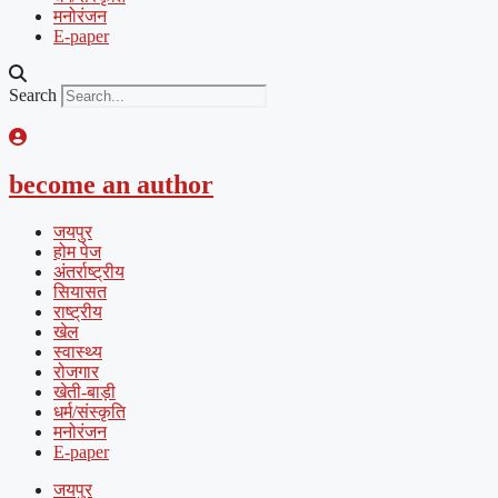
मनोरंजन
E-paper
Search
become an author
जयपुर
होम पेज
अंतर्राष्ट्रीय
सियासत
राष्ट्रीय
खेल
स्वास्थ्य
रोजगार
खेती-बाड़ी
धर्म/संस्कृति
मनोरंजन
E-paper
जयपुर