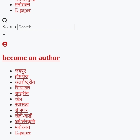
मनोरंजन
E-paper
Search
become an author
जयपुर
होम पेज
अंतर्राष्ट्रीय
सियासत
राष्ट्रीय
खेल
स्वास्थ्य
रोजगार
खेती-बाड़ी
धर्म/संस्कृति
मनोरंजन
E-paper