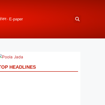
रंजन
E-paper
TOP HEADLINES