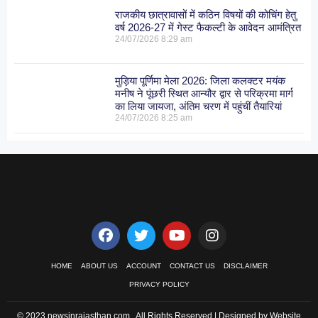
राजकीय छात्रावासों में कठिन विषयों की कोचिंग हेतु
वर्ष 2026-27 में गेस्ट फैकल्टी के आवेदन आमंत्रित
24/07/2026
8:29 am
मुड़िया पूर्णिमा मेला 2026: जिला कलक्टर मयंक
मनीष ने पूंछरी स्थित आन्यौर द्वार से परिक्रमा मार्ग
का लिया जायजा, अंतिम चरण में पहुंचीं तैयारियां
24/07/2026
8:25 am
HOME
ABOUT US
ACCOUNT
CONTACT US
DISCLAIMER
PRIVACY POLICY
© 2023 newsinrajasthan.com . All Rights Reserved | Designed by Website