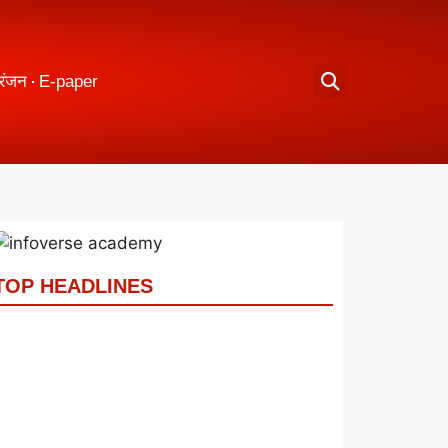
रंजन
E-paper
TOP HEADLINES