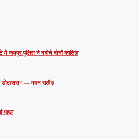
े में जयपुर पुलिस ने दबोचे दोनों कातिल
दें डोटासरा” — मदन राठौड़
 नई पहल