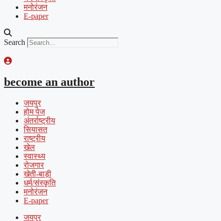
मनोरंजन
E-paper
Search
become an author
जयपुर
होम पेज
अंतर्राष्ट्रीय
सियासत
राष्ट्रीय
खेल
स्वास्थ्य
रोजगार
खेती-बाड़ी
धर्म/संस्कृति
मनोरंजन
E-paper
जयपुर