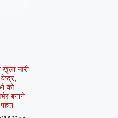
ं खुला नारी
ेंद्र,
ओं को
र्भर बनाने
 पहल
026
8:32 am