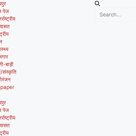
पुर
म पेज
र्राष्ट्रीय
यासत
्ट्रीय
ल
ास्थ्य
जगार
ती-बाड़ी
म/संस्कृति
ोरंजन
-paper
पुर
म पेज
र्राष्ट्रीय
यासत
्ट्रीय