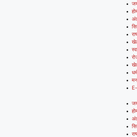
जय
हो
अंत
सि
राष
खे
स्व
रो
खे
धर्
मन
E
जय
हो
अंत
सि
राष