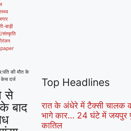
ल
ास्थ्य
जगार
ती-बाड़ी
म/संस्कृति
ोरंजन
-paper
ेप:पति की मौत के
Top Headlines
केस दर्ज
 से
के बाद
रात के अंधेरे में टैक्सी चालक
भागे कार… 24 घंटे में जयपुर प
ोध
कातिल