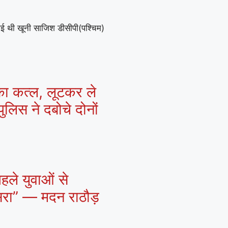
गई थी खूनी साजिश डीसीपी(पश्चिम)
 का कत्ल, लूटकर ले
ुलिस ने दबोचे दोनों
हले युवाओं से
ासरा” — मदन राठौड़