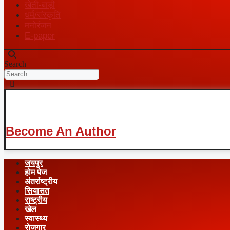
खेती-बाड़ी
धर्म/संस्कृति
मनोरंजन
E-paper
Search
Become An Author
जयपुर
होम पेज
अंतर्राष्ट्रीय
सियासत
राष्ट्रीय
खेल
स्वास्थ्य
रोजगार