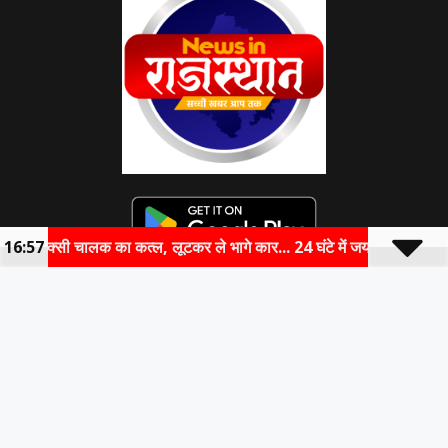
ं टैक्सी चालक का कत्ल, लूटकर ले भागे कार... 24 घंटे में जयपुर पुलिस ने दबोचे दोन
16:57
HOME
ABOUT US
ACCOUNT
CONTACT US
DISCLAIMER
PRIVACY POLICY
© 2023 newsinrajasthan.com . All Rights Reserved | Designed by Website
development company –
DM Stack