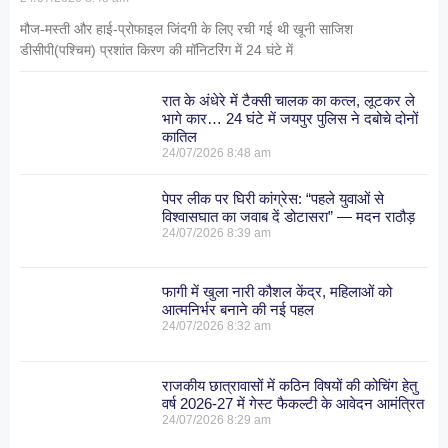
मौज-मस्ती और हाई-प्रोफाइल जिंदगी के लिए रची गई थी खूनी साजिश
डीसीपी(पश्चिम) प्रशांत किरण की मॉनिटरिंग में 24 घंटे में
रात के अंधेरे में टैक्सी चालक का कत्ल, लूटकर ले
भागे कार… 24 घंटे में जयपुर पुलिस ने दबोचे दोनों
कातिल
24/07/2026
8:48 am
पेपर लीक पर घिरी कांग्रेस: “पहले युवाओं से
विश्वासघात का जवाब दें डोटासरा” — मदन राठौड़
24/07/2026
8:39 am
फागी में खुला नारी कौशल केंद्र, महिलाओं को
आत्मनिर्भर बनाने की नई पहल
24/07/2026
8:32 am
राजकीय छात्रावासों में कठिन विषयों की कोचिंग हेतु
वर्ष 2026-27 में गेस्ट फैकल्टी के आवेदन आमंत्रित
24/07/2026
8:29 am