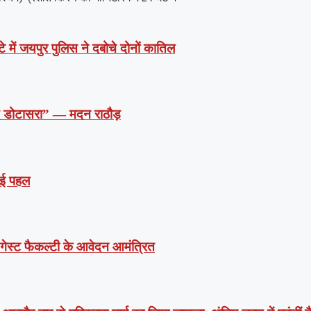
े में जयपुर पुलिस ने दबोचे दोनों कातिल
दें डोटासरा” — मदन राठौड़
 नई पहल
ं गेस्ट फैकल्टी के आवेदन आमंत्रित