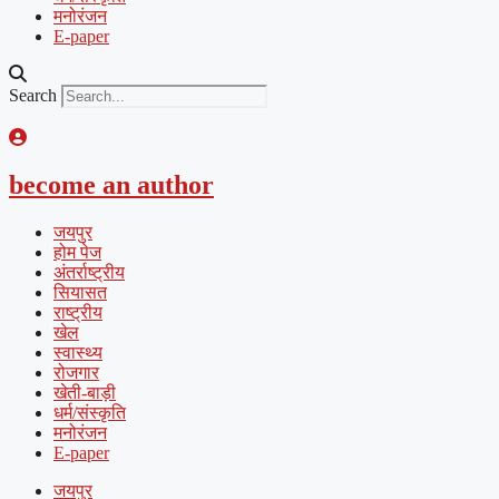
मनोरंजन
E-paper
Search
become an author
जयपुर
होम पेज
अंतर्राष्ट्रीय
सियासत
राष्ट्रीय
खेल
स्वास्थ्य
रोजगार
खेती-बाड़ी
धर्म/संस्कृति
मनोरंजन
E-paper
जयपुर