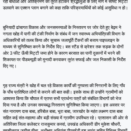
रही बाधाओं और अतिक्रमण को तुरंत हटाकर श्रद्धालुओं के लिए मार्ग में सॉफ्ट मिट्टी
डलवाने का एक्शन प्लान बनाने को कहा ताकि परिक्रमार्थियों को कोई असुविधा न हो।
बुनियादी ढांचागत विकास और जनसमस्याओं के निस्तारण पर जोर देते हुए बेढ़म ने
नगला खोह में पानी की टंकी निर्माण के संबंध में जन स्वास्थ्य अभियांत्रिकी विभाग के
अधिकारियों को तलब किया और सुचारू जलापूर्ति टैंकरों की बजाय पाइपलाइन के
माध्यम से सुनिश्चित करने के निर्देश दिए। बस स्टैंड से क्रेशर तक सड़क के दोनों
ओर 3 फीट ऊँची मिट्टी जमा होने के कारण बरसात का पानी दुकानों में भरने की
शिकायत पर पीडब्ल्यूडी को मुनादी करवाकर तुरंत सफाई और जल निकासी के निर्देश
दिए गए।
गृह राज्य मंत्री ने खोह में चल रहे विकास कार्यों की गुणवत्ता की निगरानी के लिए गाँव
के पाँच प्रतिष्ठित लोगों से कराने की बात कही। इसके साथ ही उन्होंने ग्रामीणों को
आश्वस्त किया कि चौपाल में प्राप्त सभी प्रार्थना पत्रों को संबंधित विभागों को भेज
दिया गया है और उनका समयबद्ध निस्तारण सुनिश्चित किया जाएगा। इस अवसर पर
संत नारायण दास बाबा, हरिबोल बाबा, भूरा बाबा, जारखोर के महंत लक्ष्मण दास बाबा
सहित कई संत-महात्मा और बड़ी संख्या में ग्रामीण उपस्थित रहे। प्रशासन की ओर से
अतिरिक्त जिला कलेक्टर राजकुमार कस्वां, उपखंड अधिकारी डीग मुकेश चौधरी,
तहसीलदार जुगीता मीना, अधीक्षण अभियंता पीएचईडी इशू नारंग सहित विभिन्न विभागों