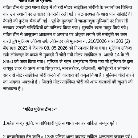
*
गठित टीम के प्रयासः
*
गठित टीम के द्वारा थाना क्षेत्र में हो रही मोटर साईकिल चोरीयो के स्थानों का चिन्हित
कर उन स्थानों पर लगातार निगरानी रखी गई। घटनास्थल के आस पास सीसीटीवी
कैमरों की फुटेज चैक की गई। पूर्व के मुकदमों में चालानशुदा मुल्जिमो पर निगरानी
रखकर उनकी गतिविधियों को मॉनिटर किया गया। मुखबीर खास मामुर किये गये।
गठित टीम ने आसुचना आकलन व अपराध पर अंकुश लगाने की मनोवृति पर काम
करते हुये मुल्जिम लोकेश उर्फ लोकेन्द्र को मुकदमा न. 216/2026 धारा 303 (2)
बीएनएस 2023 में दिनांक 08. 05.2026 को गिरफतार किया गया। मुल्जिम लोकेश
उर्फ लोकेन्द्र के कब्जे से मुकदमे में चोरी गयी मोटर साईकिल न. आरजे 14 के.टी.
8450 को जब्त किया गया। मुल्जिम से गहन अनुसंधान किया गया तो मुल्जिम के द्वारा
जयपुर शहर के अन्य थाना शिप्रापथ, मानसरोवर, कोतवाली, मोतीडूंगरी व सांगानेर
सदर से मोटरसाईकिल चोरी करने की वारदात को कबूल किया है। मुल्जिम चोरी करने
का आदतन अपराधी है। जिससे मोटरसाईकिल चोरी की अन्य वारदातों की खुलने की
सम्भावना है।
*
गठित पुलिस टीम :-
*
1.महेश चन्द्र पु.नि. थानाधिकारी पुलिस थाना जवाहर सर्किल जयपुर पूर्व।
2.बनवारीलाल हैड कानि० 1386 पुलिस थाना जवाहर सर्किल अस्पताल जयपुर पूर्व।