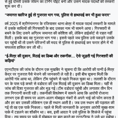
से हुई दोस्ती उसके जीवन का टर्निंग पॉइंट बनी और उसने मादक पदार्थों की तस्करी
शुरू कर दी।
*
जमानत खारिज हुई तो गुजरात भाग गया, पुलिस से हाथापाई कर भी हुआ फरार
*
वर्ष 2025 में श्रीगंगानगर के रजियासर थाना क्षेत्र में मादक पदार्थ तस्करी के मामले
में उसके साथियों की गिरफ्तारी के बाद उसका नाम भी सामने आया। गिरफ्तारी से
बचने के लिए उसने अग्रिम जमानत की कोशिश की, लेकिन हाईकोर्ट से राहत नहीं
मिली। इसके बाद वह गुजरात भाग गया। इससे पहले जब पुलिस उसे पकड़ने उसके
घर पहुंची थी तो उसने परिजनों की मदद से पुलिस से हाथापाई कर फरार होने में भी
सफलता हासिल कर ली थी।
*
ई-मित्र की दुकान, मिठाई का डिब्बा और तकनीक… ऐसे जुड़ती गई गिरफ्तारी की
कड़ियां
*
एएनटीएफ की जांच के दौरान एक मुखबिर ने सूचना दी कि आरोपी की पत्नी ई-मित्र
केंद्र पर गुजरात पैसे भेजने की जानकारी ले रही है। इसी बीच सूचना मिली कि
आरोपी गांव आया था, लेकिन टीम पहुंचने से पहले निकल चुका था। तलाशी के दौरान
घर के पास पड़े कचरे से वडोदरा की एक मिठाई की दुकान का डिब्बा मिला। यहीं से
जांच की दिशा गुजरात की ओर मुड़ गई।टीम वडोदरा पहुंची और लगातार तीन दिन
तक निगरानी करती रही। तकनीकी विश्लेषण में सामने आया कि आरोपी रोजाना
लगभग एक ही समय पर अलग-अलग मोबाइल नंबरों से अपने भाई को फोन करता है
और हर बार उसकी लोकेशन एक ही स्थान आती है। जब उस स्थान की पड़ताल की
गई तो वह एक पार्क निकला। पहले से मिली जानकारी के अनुसार आरोपी सुबह-शाम
पार्क में टहलने का शौकीन था। बस, इसी आदत ने उसे पुलिस के शिकंजे में पहुंचा
दिया। तय समय पर पार्क में मोबाइल पर बात करते हुए एएनटीएफ ने उसे धर दबोचा।