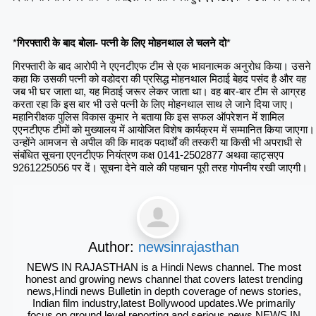
*
गिरफ्तारी के बाद बोला- पत्नी के लिए मोहनथाल ले चलने दो
*
गिरफ्तारी के बाद आरोपी ने एएनटीएफ टीम से एक भावनात्मक अनुरोध किया। उसने
कहा कि उसकी पत्नी को वडोदरा की प्रसिद्ध मोहनथाल मिठाई बेहद पसंद है और वह
जब भी घर जाता था, यह मिठाई जरूर लेकर जाता था। वह बार-बार टीम से आग्रह
करता रहा कि इस बार भी उसे पत्नी के लिए मोहनथाल साथ ले जाने दिया जाए।
महानिरीक्षक पुलिस विकास कुमार ने बताया कि इस सफल ऑपरेशन में शामिल
एएनटीएफ टीमों को मुख्यालय में आयोजित विशेष कार्यक्रम में सम्मानित किया जाएगा।
उन्होंने आमजन से अपील की कि मादक पदार्थों की तस्करी या किसी भी अपराधी से
संबंधित सूचना एएनटीएफ नियंत्रण कक्ष 0141-2502877 अथवा व्हाट्सएप
9261225056 पर दें। सूचना देने वाले की पहचान पूरी तरह गोपनीय रखी जाएगी।
Author:
newsinrajasthan
NEWS IN RAJASTHAN is a Hindi News channel. The most
honest and growing news channel that covers latest trending
news,Hindi news Bulletin in depth coverage of news stories,
Indian film industry,latest Bollywood updates.We primarily
focus on ground level reporting and serious news.NEWS IN