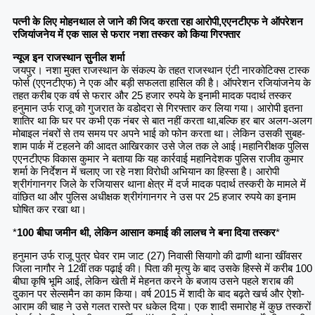
पत्नी के लिए मोहनथाल ले जाने की जिद करता रहा आरोपी,एएनटीएफ ने ऑपरेशन
रजियांजनेय में एक साल से फरार नशा तस्कर को किया गिरफ्तार
न्यूज इन राजस्थान सुनील शर्मा
जयपुर। नशा मुक्त राजस्थान के संकल्प के तहत राजस्थान एंटी नारकोटिक्स टास्क
फोर्स (एएनटीएफ) ने एक और बड़ी सफलता हासिल की है। ऑपरेशन रजियांजनेय के
तहत करीब एक वर्ष से फरार और 25 हजार रुपये के इनामी मादक पदार्थ तस्कर
हनुमान उर्फ राजू को गुजरात के वडोदरा से गिरफ्तार कर लिया गया। आरोपी इतना
शातिर था कि घर पर कभी एक नंबर से बात नहीं करता था,बल्कि हर बार अलग-अलग
मोबाइल नंबरों से तय समय पर अपने भाई को फोन करता था। लेकिन उसकी सुबह-
शाम पार्क में टहलने की आदत आखिरकार उसे जेल तक ले आई।महानिरीक्षक पुलिस
एएनटीएफ विकास कुमार ने बताया कि यह कार्रवाई महानिदेशक पुलिस राजीव कुमार
शर्मा के निर्देशन में चलाए जा रहे नशा विरोधी अभियान का हिस्सा है। आरोपी
श्रीगंगानगर जिले के रजियासर थाना क्षेत्र में दर्ज मादक पदार्थ तस्करी के मामले में
वांछित था और पुलिस अधीक्षक श्रीगंगानगर ने उस पर 25 हजार रुपये का इनाम
घोषित कर रखा था।
*
100 बीघा जमीन थी, लेकिन आसान कमाई की लालच ने बना दिया तस्कर
*
हनुमान उर्फ राजू पुत्र घेवर राम जाट (27) निवासी सियागो की ढाणी थाना खींवसर
जिला नागौर ने 12वीं तक पढ़ाई की। पिता की मृत्यु के बाद उसके हिस्से में करीब 100
बीघा कृषि भूमि आई, लेकिन खेती में मेहनत करने के बजाय उसने पहले शराब की
दुकान पर सेल्समैन का काम किया। वर्ष 2015 में शादी के बाद बढ़ते खर्च और ऐशो-
आराम की चाह ने उसे गलत रास्ते पर धकेल दिया। एक शादी समारोह में कुछ तस्करों