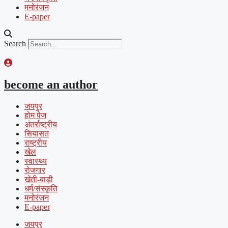
मनोरंजन
E-paper
Search
become an author
जयपुर
होम पेज
अंतर्राष्ट्रीय
सियासत
राष्ट्रीय
खेल
स्वास्थ्य
रोजगार
खेती-बाड़ी
धर्म/संस्कृति
मनोरंजन
E-paper
जयपुर