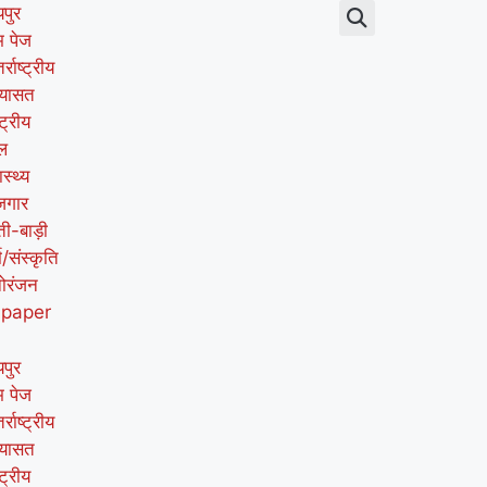
पुर
म पेज
र्राष्ट्रीय
यासत
्ट्रीय
ल
ास्थ्य
जगार
ती-बाड़ी
म/संस्कृति
ोरंजन
-paper
पुर
म पेज
र्राष्ट्रीय
यासत
्ट्रीय