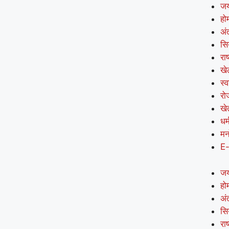
जय
हो
अंत
सि
राष
खे
स्व
रो
खे
धर्
मन
E
जय
हो
अंत
सि
राष