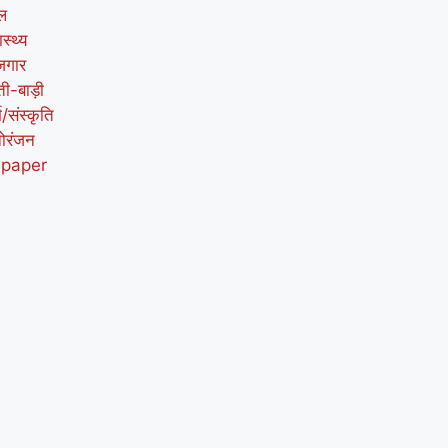
ल
ास्थ्य
जगार
ती-बाड़ी
म/संस्कृति
ोरंजन
-paper