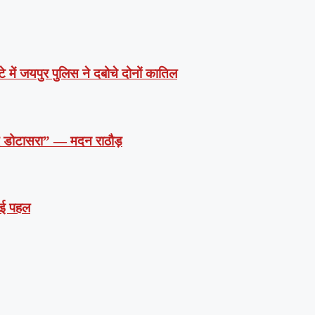
े में जयपुर पुलिस ने दबोचे दोनों कातिल
दें डोटासरा” — मदन राठौड़
 नई पहल