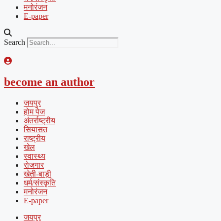
मनोरंजन
E-paper
Search
become an author
जयपुर
होम पेज
अंतर्राष्ट्रीय
सियासत
राष्ट्रीय
खेल
स्वास्थ्य
रोजगार
खेती-बाड़ी
धर्म/संस्कृति
मनोरंजन
E-paper
जयपुर