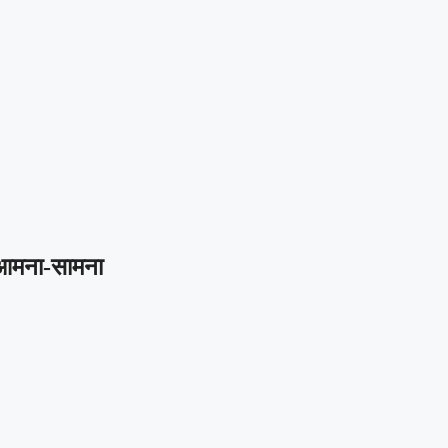
आ आमना-सामना