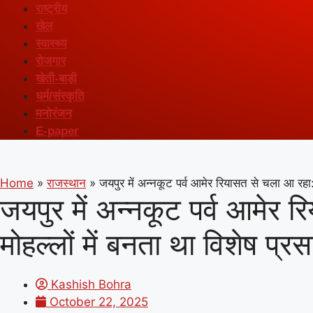
राष्ट्रीय
खेल
स्वास्थ्य
रोजगार
खेती-बाड़ी
धर्म/संस्कृति
मनोरंजन
E-paper
Home
»
राजस्थान
»
जयपुर में अन्नकूट पर्व आमेर रियासत से चला आ रहा:स
जयपुर में अन्नकूट पर्व आमेर 
मोहल्लों में बनता था विशेष प्रस
Kashish Bohra
October 22, 2025