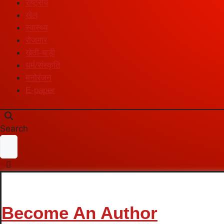
राष्ट्रीय
खेल
स्वास्थ्य
रोजगार
खेती-बाड़ी
धर्म/संस्कृति
मनोरंजन
E-paper
Search
Become An Author