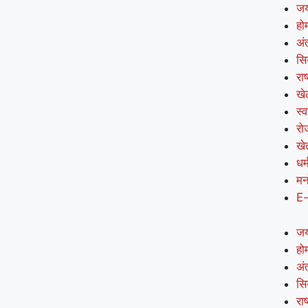
जय
हो
अंत
सि
राष
खे
स्व
रो
खे
धर्
मन
E
जय
हो
अंत
सि
राष