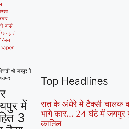
ल
ास्थ्य
जगार
ती-बाड़ी
म/संस्कृति
ोरंजन
-paper
भेजती थी:जयपुर में
Top Headlines
 बरामद
बर
पुर में
रात के अंधेरे में टैक्सी चालक
भागे कार… 24 घंटे में जयपुर प
हित 3
कातिल