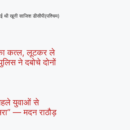
गई थी खूनी साजिश डीसीपी(पश्चिम)
 का कत्ल, लूटकर ले
ुलिस ने दबोचे दोनों
हले युवाओं से
ासरा” — मदन राठौड़