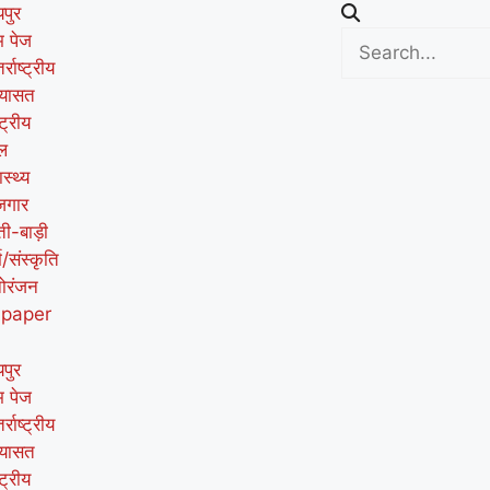
पुर
म पेज
र्राष्ट्रीय
यासत
्ट्रीय
ल
ास्थ्य
जगार
ती-बाड़ी
म/संस्कृति
ोरंजन
-paper
पुर
म पेज
र्राष्ट्रीय
यासत
्ट्रीय