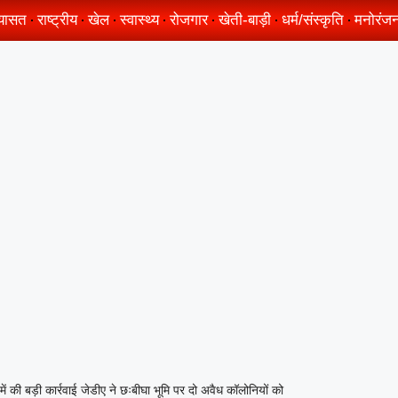
यासत
राष्ट्रीय
खेल
स्वास्थ्य
रोजगार
खेती-बाड़ी
धर्म/संस्कृति
मनोरंज
ं की बड़ी कार्रवाई जेडीए ने छःबीघा भूमि पर दो अवैध कॉलोनियों को