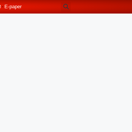
न
E-paper