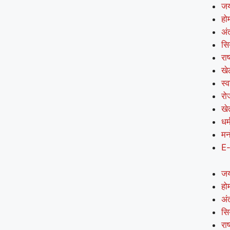
जय
हो
अंत
सि
राष
खे
स्व
रो
खे
धर्
मन
E
जय
हो
अंत
सि
राष