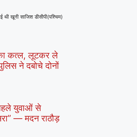
गई थी खूनी साजिश डीसीपी(पश्चिम)
 का कत्ल, लूटकर ले
ुलिस ने दबोचे दोनों
हले युवाओं से
ासरा” — मदन राठौड़