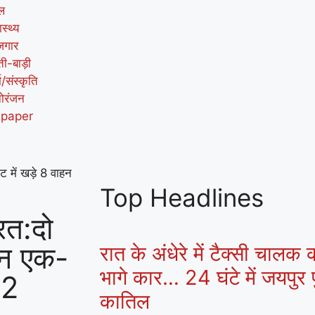
ल
ास्थ्य
जगार
ती-बाड़ी
म/संस्कृति
ोरंजन
-paper
ट में खड़े 8 वाहन
Top Headlines
ित:दो
हन एक-
रात के अंधेरे में टैक्सी चालक
भागे कार… 24 घंटे में जयपुर प
22
कातिल