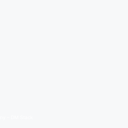
any –
DM Stack