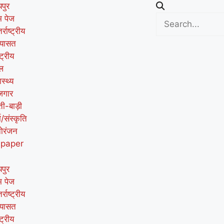
पुर
म पेज
र्राष्ट्रीय
यासत
्ट्रीय
ल
ास्थ्य
जगार
ती-बाड़ी
म/संस्कृति
ोरंजन
-paper
पुर
म पेज
र्राष्ट्रीय
यासत
्ट्रीय