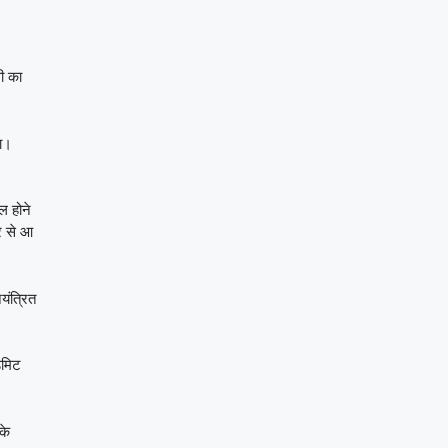
ी का
या।
ल होने
र से आ
यंत्रित
डमिट
के