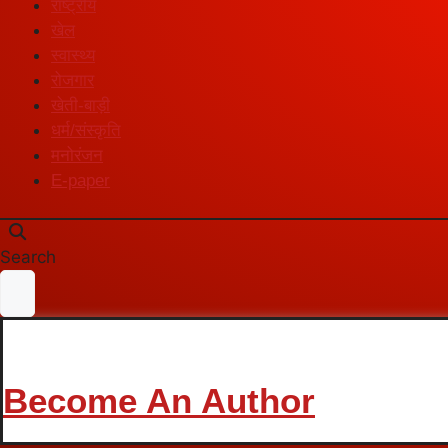
राष्ट्रीय
खेल
स्वास्थ्य
रोजगार
खेती-बाड़ी
धर्म/संस्कृति
मनोरंजन
E-paper
Search
Become An Author